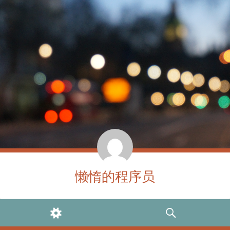
懒惰的程序员
WIDGETS
SEARCH