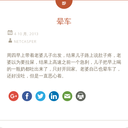
晕车
4 10 月, 2013
NETCASPER
周四早上带着老婆儿子出发，结果儿子路上说肚子疼，老
婆以为要拉屎，结果上高速之前一个急刹，儿子把早上喝
的一瓶奶都吐出来了，只好开回家。老婆自己也晕车了，
还好没吐，但是一直恶心着。
Post
←
→