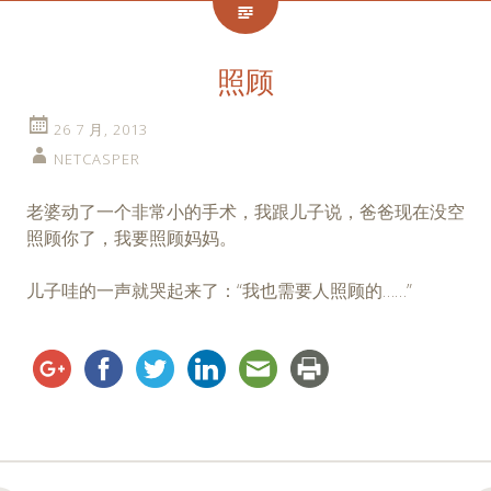
照顾
26 7 月, 2013
NETCASPER
老婆动了一个非常小的手术，我跟儿子说，爸爸现在没空
照顾你了，我要照顾妈妈。
儿子哇的一声就哭起来了：“我也需要人照顾的……”
Post
←
→