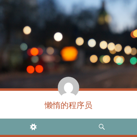
懒惰的程序员
WIDGETS
SEARCH