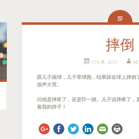
摔倒
17 6 月, 2013
NE
跟儿子踢球，儿子带球跑，结果踩在球上摔倒
放声大哭。
问他是摔疼了，还是吓一跳。儿子说摔疼了，
着我的脖子！