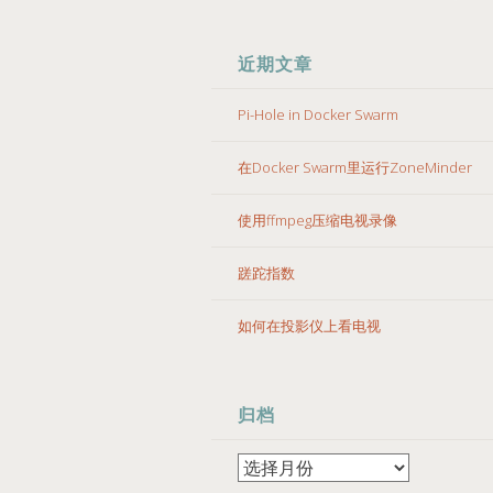
近期文章
Pi-Hole in Docker Swarm
在Docker Swarm里运行ZoneMinder
使用ffmpeg压缩电视录像
蹉跎指数
如何在投影仪上看电视
归档
归
档