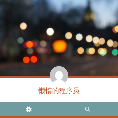
懒惰的程序员
WIDGETS
SEARCH