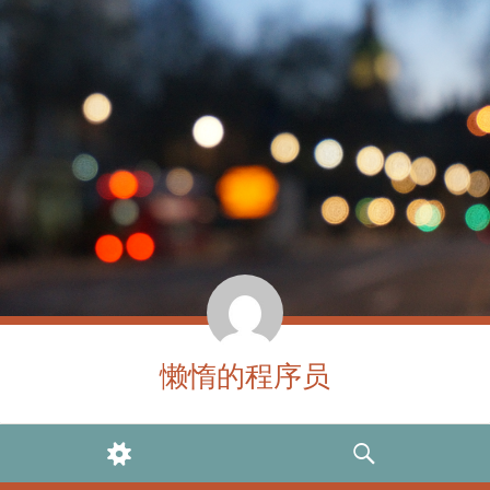
懒惰的程序员
WIDGETS
SEARCH