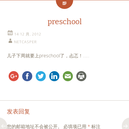
preschool
14 12 月, 2012
NETCASPER
儿子下周就要上preschool了，忐忑！……
Post
←
→
发表回复
navigation
您的邮箱地址不会被公开。
必填项已用
*
标注