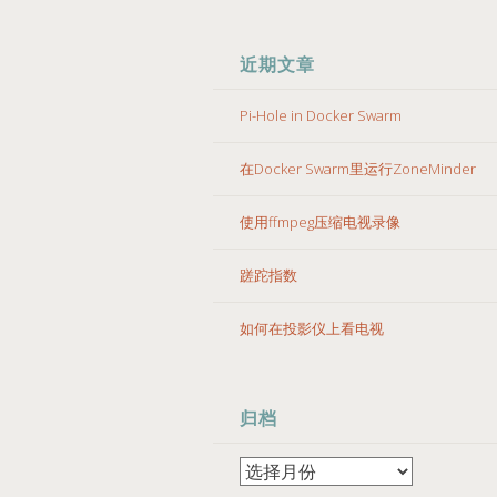
近期文章
Pi-Hole in Docker Swarm
在Docker Swarm里运行ZoneMinder
使用ffmpeg压缩电视录像
蹉跎指数
如何在投影仪上看电视
归档
归
档