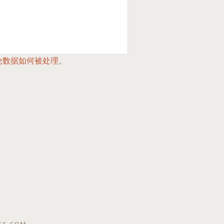
论数据如何被处理
。
SS.COM
.