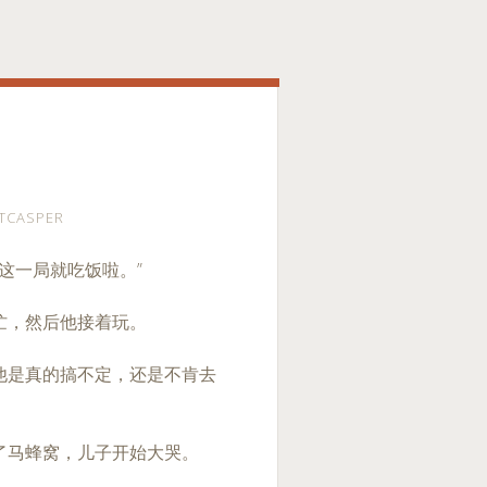
TCASPER
好这一局就吃饭啦。”
忙，然后他接着玩。
他是真的搞不定，还是不肯去
了马蜂窝，儿子开始大哭。