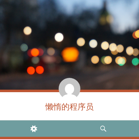
懒惰的程序员
WIDGETS
SEARCH