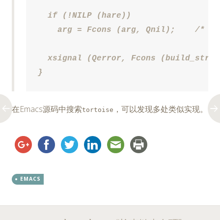
  if (!NILP (hare))

    arg = Fcons (arg, Qnil);	/* Make it a list.  */

  xsignal (Qerror, Fcons (build_strin
}
在Emacs源码中搜索
，可以发现多处类似实现。
tortoise
EMACS
Post
←
→