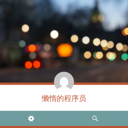
懒惰的程序员
WIDGETS
SEARCH