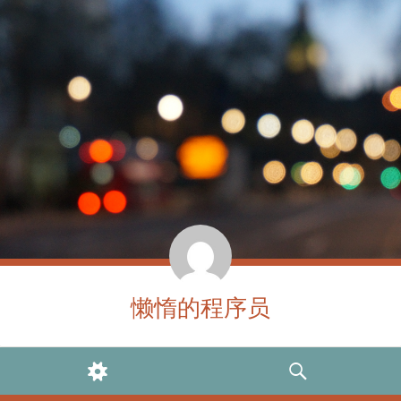
懒惰的程序员
WIDGETS
SEARCH