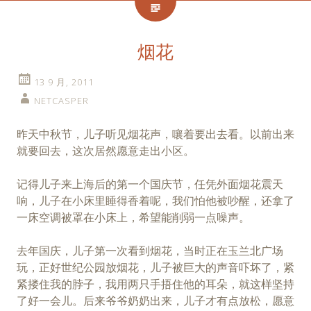
烟花
13 9 月, 2011
NETCASPER
昨天中秋节，儿子听见烟花声，嚷着要出去看。以前出来
就要回去，这次居然愿意走出小区。
记得儿子来上海后的第一个国庆节，任凭外面烟花震天
响，儿子在小床里睡得香着呢，我们怕他被吵醒，还拿了
一床空调被罩在小床上，希望能削弱一点噪声。
去年国庆，儿子第一次看到烟花，当时正在玉兰北广场
玩，正好世纪公园放烟花，儿子被巨大的声音吓坏了，紧
紧搂住我的脖子，我用两只手捂住他的耳朵，就这样坚持
了好一会儿。后来爷爷奶奶出来，儿子才有点放松，愿意