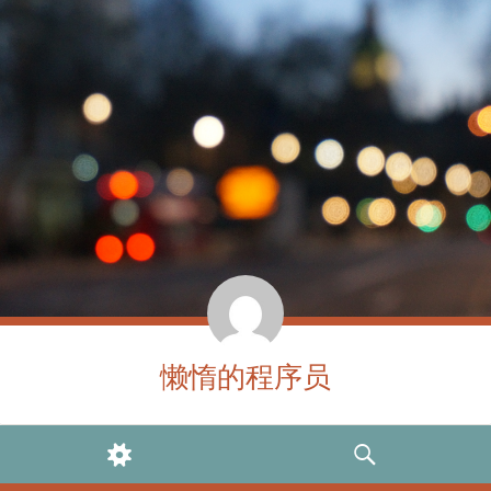
懒惰的程序员
WIDGETS
SEARCH