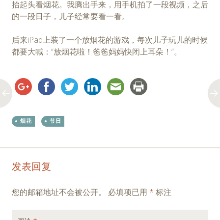
抬起头看烟花。我腾出手来，用手机拍了一段视频，之后
的一段日子，儿子经常要看一看。
后来iPad上装了一个放烟花的游戏，每次儿子玩儿的时候
都要大喊：“放烟花啦！爸爸妈妈快闭上耳朵！”。
烟花
节日
Post
←
→
发表回复
navigation
您的邮箱地址不会被公开。
必填项已用
*
标注