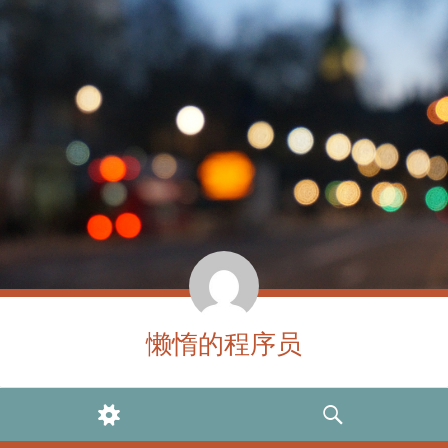
懒惰的程序员
WIDGETS
SEARCH