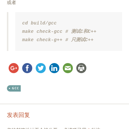
或者
cd build/gcc

make check-gcc # 测试C和C++

make check-g++ # 只测试C++
GCC
Post
←
→
发表回复
navigation