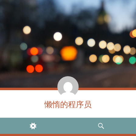
懒惰的程序员
WIDGETS
SEARCH