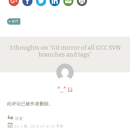
GIT
Post
←
→
3 thoughts on “
Git mirror of all GCC SVN
navigation
branches and tags
”
^_^ Li
此评论已被作者删除。
回复
26 1 月, 2010 AT 6:10 下午