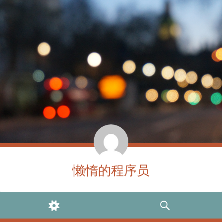
懒惰的程序员
WIDGETS
SEARCH