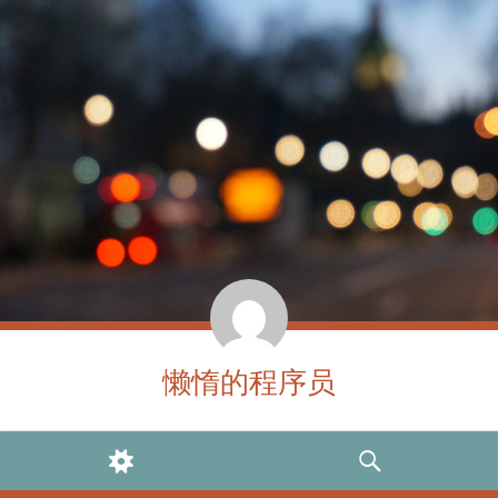
懒惰的程序员
WIDGETS
SEARCH