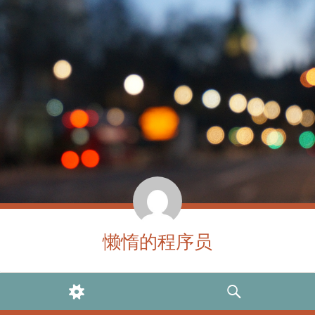
懒惰的程序员
WIDGETS
SEARCH