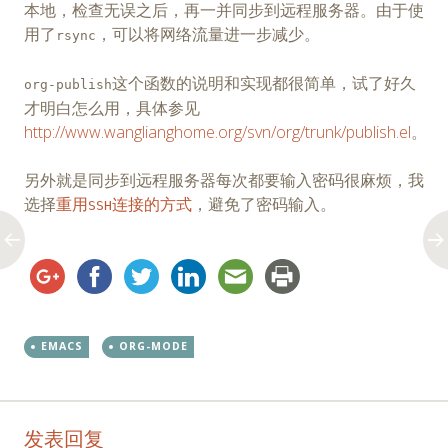
本地，检查无误之后，再一并同步到远程服务器。由于使
用了
，可以将网络流量进一步减少。
rsync
这个函数的说明和实现都很简单，试了好久
org-publish
才明白怎么用，具体参见
http://www.wanglianghome.org/svn/org/trunk/publish.el
。
另外就是同步到远程服务器每次都要输入密码很麻烦，我
选择
重用
连接的方式
，避免了密码输入。
SSH
EMACS
ORG-MODE
Post
←
→
发表回复