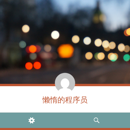
懒惰的程序员
WIDGETS
SEARCH