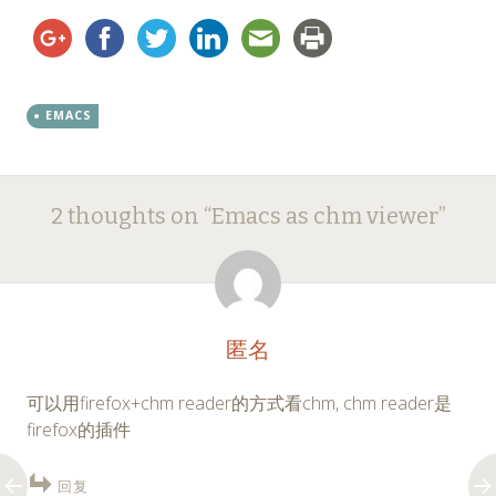
EMACS
Post
←
→
2 thoughts on “
Emacs as chm viewer
”
navigation
匿名
可以用firefox+chm reader的方式看chm, chm reader是
firefox的插件
回复