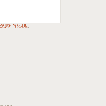
论数据如何被处理
。
SS.COM
.