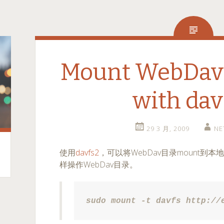
Mount WebDav 
with dav
29 3 月, 2009
NE
使用
davfs2
，可以将WebDav目录mount到
样操作WebDav目录。
sudo mount -t davfs http://