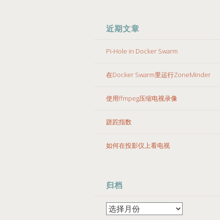
近期文章
Pi-Hole in Docker Swarm
在Docker Swarm里运行ZoneMinder
使用ffmpeg压缩电视录像
蹉跎指数
如何在投影仪上看电视
归档
归
档