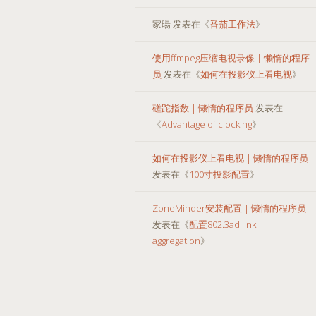
家暘
发表在《
番茄工作法
》
使用ffmpeg压缩电视录像 | 懒惰的程序
员
发表在《
如何在投影仪上看电视
》
磋跎指数 | 懒惰的程序员
发表在
《
Advantage of clocking
》
如何在投影仪上看电视 | 懒惰的程序员
发表在《
100寸投影配置
》
ZoneMinder安装配置 | 懒惰的程序员
发表在《
配置802.3ad link
aggregation
》