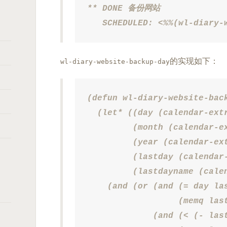
** DONE 备份网站

   SCHEDULED: <%%(wl-diary-
的实现如下：
wl-diary-website-backup-day
(defun wl-diary-website-back
  (let* ((day (calendar-extr
         (month (calendar-ex
         (year (calendar-ext
         (lastday (calendar-
         (lastdayname (cale
    (and (or (and (= day las
                  (memq last
             (and (< (- last