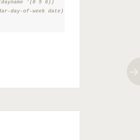
dayname '(0 5 6))

ar-day-of-week date) 4)))
