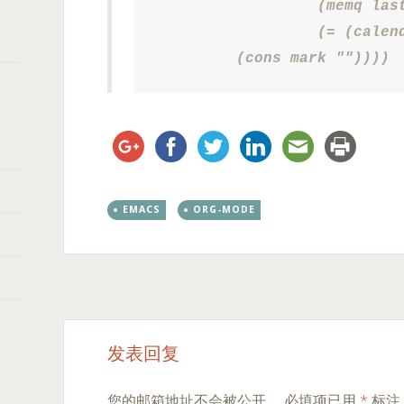
                  (memq last
                  (= (calend
         (cons mark ""))))
EMACS
ORG-MODE
Post
←
→
发表回复
navigation
您的邮箱地址不会被公开。
必填项已用
*
标注