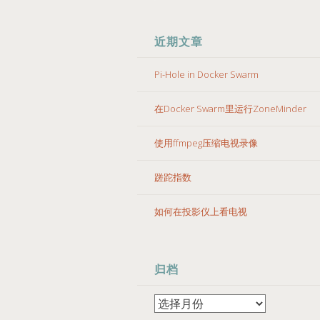
近期文章
Pi-Hole in Docker Swarm
在Docker Swarm里运行ZoneMinder
使用ffmpeg压缩电视录像
蹉跎指数
如何在投影仪上看电视
归档
归
档