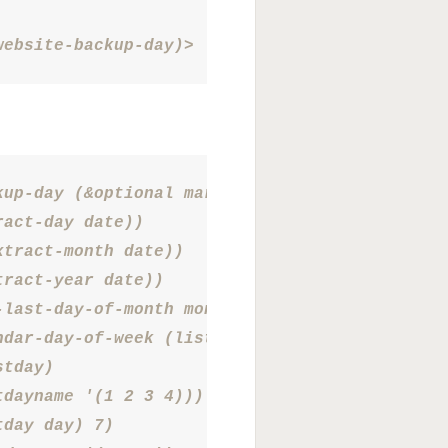
website-backup-day)>
up-day (&optional mark)

act-day date))

tract-month date))

ract-year date))

last-day-of-month month year))

ndar-day-of-week (list month lastday year))))

tday)

dayname '(1 2 3 4)))

day day) 7)
