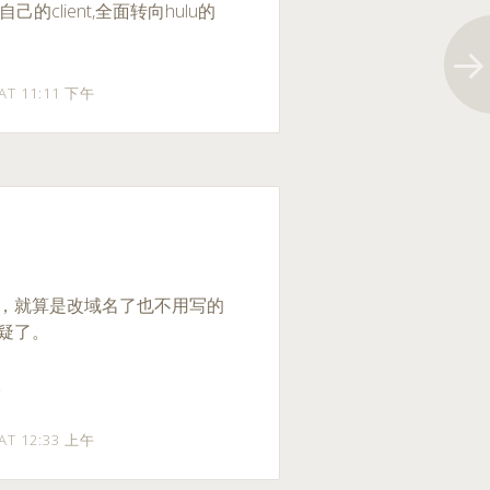
的client,全面转向hulu的
 AT 11:11 下午
疑，就算是改域名了也不用写的
可疑了。
。
 AT 12:33 上午