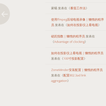
家暘
发表在《
番茄工作法
》
使用ffmpeg压缩电视录像 | 懒惰的程序
员
发表在《
如何在投影仪上看电视
》
磋跎指数 | 懒惰的程序员
发表在
《
Advantage of clocking
》
如何在投影仪上看电视 | 懒惰的程序员
发表在《
100寸投影配置
》
ZoneMinder安装配置 | 懒惰的程序员
发表在《
配置802.3ad link
aggregation
》