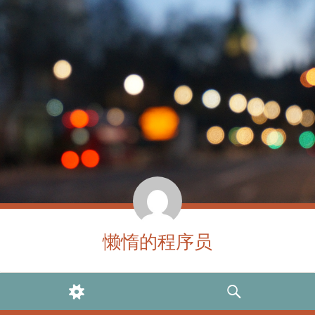
懒惰的程序员
WIDGETS
SEARCH