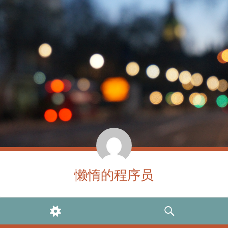
懒惰的程序员
WIDGETS
SEARCH