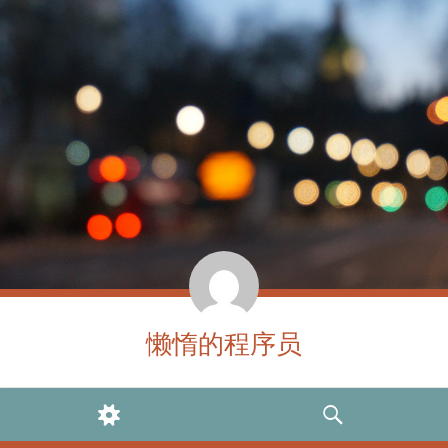
懒惰的程序员
WIDGETS
SEARCH