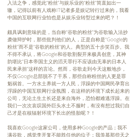
入法之争，感觉此“粉丝”与娱乐业的“粉丝”简直如出一
辙，记得以前有人戏称IT记者多是娱记转行过来的，我看
中国的互联网行业怕也是从娱乐业转型过来的吧？！
颇具讽刺意味的是，当自称“谷歌的粉丝”为谷歌输入法抄
袭做辩护时，那些批判他们的人，正是自称是“Google的
粉丝”而不是“谷歌的粉丝”的人。典型的五十步笑百步。我
不得不承认，将Google和谷歌割裂开来极具创意，其神
韵堪比“日本帝国主义的滔天罪行不应该由无辜的日本人
民来承担”这样的言论。然而，谷歌走到今天这般地步，
不仅Google总部脱不了干系，那些自称粉丝的人更是罪
魁祸首。一方水土养就一方人民，浮躁的中国网民孕育出
浮躁的中国互联网行业氛围，在这样的环境下成长起来的
公司，无论土生土长还是来自海外，恐怕都难逃浮躁。在
我们一次次哀叹国外巨头水土不服时，有没有想过我们自
己才是在核辐射环境下长出的怪胎呢？！
我喜欢Google这家公司，使用多种Google的产品；我不
满谷歌，感觉李开复不能胜任他的位子；我羡慕那些天之