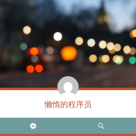
懒惰的程序员
WIDGETS
SEARCH