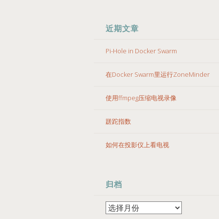
近期文章
Pi-Hole in Docker Swarm
在Docker Swarm里运行ZoneMinder
使用ffmpeg压缩电视录像
蹉跎指数
如何在投影仪上看电视
归档
归
档