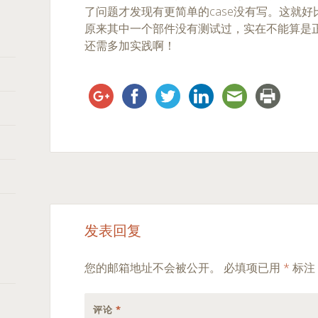
了问题才发现有更简单的case没有写。这就
原来其中一个部件没有测试过，实在不能算是
还需多加实践啊！
Post
←
→
发表回复
navigation
您的邮箱地址不会被公开。
必填项已用
*
标注
评论
*