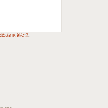
论数据如何被处理
。
SS.COM
.