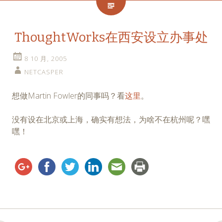
ThoughtWorks在西安设立办事处
8 10 月, 2005
NETCASPER
想做Martin Fowler的同事吗？看
这里
。
没有设在北京或上海，确实有想法，为啥不在杭州呢？嘿
嘿！
Post
←
→