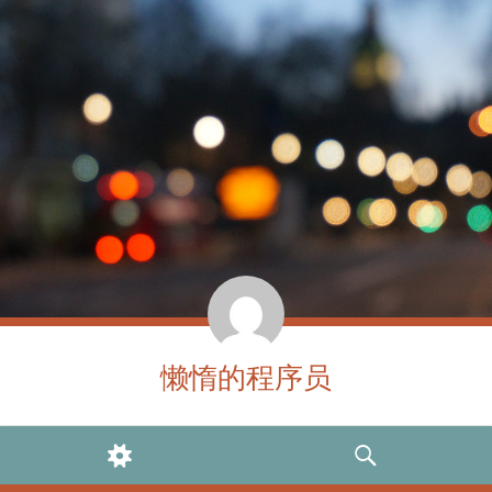
懒惰的程序员
WIDGETS
SEARCH