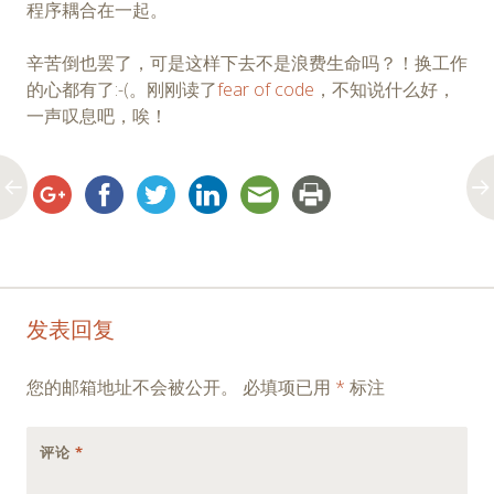
程序耦合在一起。
辛苦倒也罢了，可是这样下去不是浪费生命吗？！换工作
的心都有了:-(。刚刚读了
fear of code
，不知说什么好，
一声叹息吧，唉！
Post
←
→
发表回复
navigation
您的邮箱地址不会被公开。
必填项已用
*
标注
评论
*