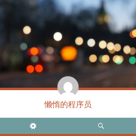
懒惰的程序员
WIDGETS
SEARCH