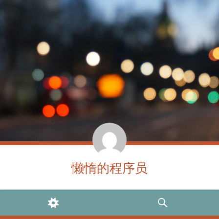
懒惰的程序员
WIDGETS
SEARCH