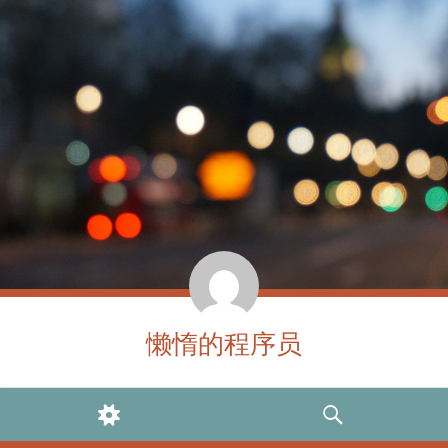
懒惰的程序员
WIDGETS
SEARCH