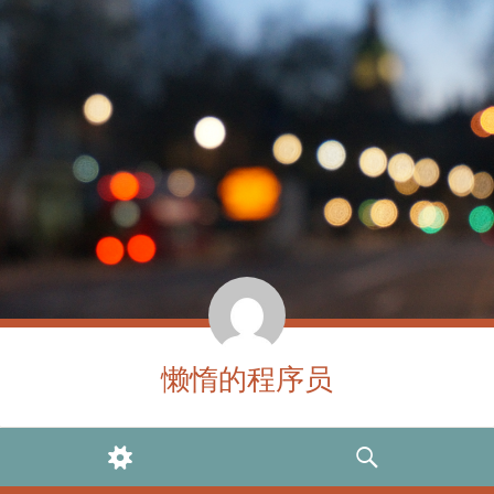
懒惰的程序员
WIDGETS
SEARCH