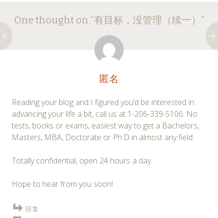
Post
←
→
One thought on “
有目标，没管理（续一）
”
navigation
匿名
Reading your blog and I figured you’d be interested in
advancing your life a bit, call us at 1-206-339-5106. No
tests, books or exams, easiest way to get a Bachelors,
Masters, MBA, Doctorate or Ph.D in almost any field.
Totally confidential, open 24 hours a day.
Hope to hear from you soon!
回复