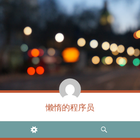
懒惰的程序员
WIDGETS
SEARCH