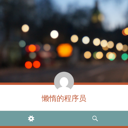
懒惰的程序员
WIDGETS
SEARCH