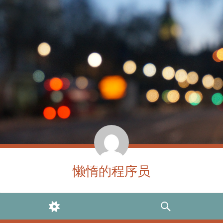
懒惰的程序员
WIDGETS
SEARCH