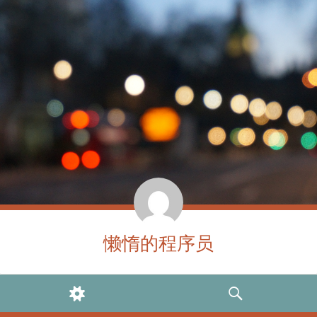
懒惰的程序员
WIDGETS
SEARCH