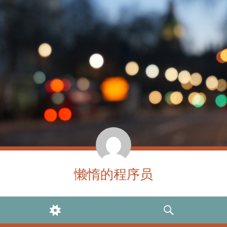
懒惰的程序员
WIDGETS
SEARCH