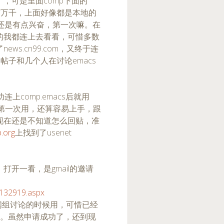
，可是里面comp下面的
南万千，上面好像都是本地的
了，还是有点兴奋，第一次嘛。在
的我都连上去看看，可惜多数
s.cn99.com，又终于连
的帖子和几个人在讨论emacs
成功连上comp.emacs后就用
us还是第一次用，还算容易上手，跟
现在还是不知道怎么回贴，准
p.org
上找到了usenet
开一看，是gmail的邀请
2/132919.aspx
新闻组讨论的时候用，可惜已经
per。虽然申请成功了，还到现