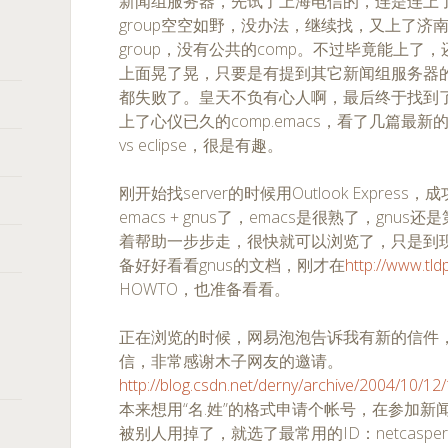
新闻组服务器，先试了上海电信的，连是连上了
group空空如野，没办法，继续找，又上了济
group，没有公共的comp。不过毕竟能上
上面晃了晃，只要是有提到其它新闻组服务器
都失败了。皇天不负有心人啊，最后终于找到了new
上了心仪已久的comp.emacs，看了几篇最新
vs eclipse，很是有趣。
刚开始找server的时候用Outlook Express，
emacs + gnus了，emacs是很熟了，gn
着帮助一步步走，很快就可以浏览了，只是到
备好好看看gnus的文档，刚才在
http://www.tld
HOWTO，也准备看看。
正在浏览的时候，网易泡泡告诉我有新的信件，打
信，非常感谢木子网友的邀请。
http://blog.csdn.net/derny/archive/2004/10/1
本来想用“名.姓”的格式申请个帐号，在参加
被别人用掉了，就选了最常用的ID：netcas