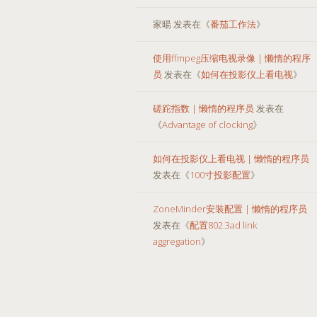
家暘
发表在《
番茄工作法
》
使用ffmpeg压缩电视录像 | 懒惰的程序
员
发表在《
如何在投影仪上看电视
》
磋跎指数 | 懒惰的程序员
发表在
《
Advantage of clocking
》
如何在投影仪上看电视 | 懒惰的程序员
发表在《
100寸投影配置
》
ZoneMinder安装配置 | 懒惰的程序员
发表在《
配置802.3ad link
aggregation
》