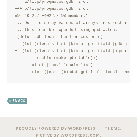
--- a/lisp/progmodes/gdb-mi.el

+++ b/lisp/progmodes/gdb-mi.el

@@ -4022,7 +4022,7 @@ member."

 ;; Don't display values of arrays or structures.

 ;; These can be expanded using gud-watch.

 (defun gdb-locals-handler-custom ()

-  (let ((locals-list (bindat-get-field (gdb-json-
+  (let ((locals-list (bindat-get-field (ignore-er
         (table (make-gdb-table)))

     (dolist (local locals-list)

       (let ((name (bindat-get-field local 'name))
EMACS
Posts
←
→
PROUDLY POWERED BY WORDPRESS
|
THEME:
FICTIVE BY
WORDPRESS.COM
.