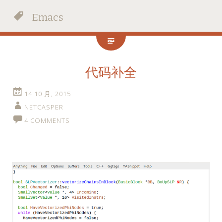
Emacs
代码补全
14 10 月, 2015
NETCASPER
4 COMMENTS