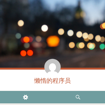
懒惰的程序员
WIDGETS
SEARCH