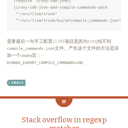
(require 'irony-cdb-json)

(irony-cdb-json-add-compile-commands-path

 "~/src/llvm/trunk"

 "~/src/llvm/trunk/build/compile_commands.json")
需要最后一句手工配置LLVM项目是因为irony找不到
文件。产生这个文件的方法是添
compile_commands.json
加一个
宏：
cmake
-
。
DCMAKE_EXPORT_COMPILE_COMMANDS=ON
EMACS
Stack overflow in regexp