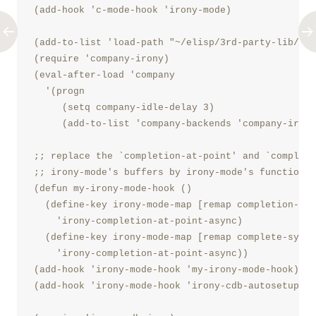
(add-hook 'c-mode-hook 'irony-mode)

(add-to-list 'load-path "~/elisp/3rd-party-lib/com
(require 'company-irony)

(eval-after-load 'company

  '(progn

     (setq company-idle-delay 3)

     (add-to-list 'company-backends 'company-irony
;; replace the `completion-at-point' and `complete
;; irony-mode's buffers by irony-mode's function

(defun my-irony-mode-hook ()

  (define-key irony-mode-map [remap completion-at-
    'irony-completion-at-point-async)

  (define-key irony-mode-map [remap complete-symbo
    'irony-completion-at-point-async))

(add-hook 'irony-mode-hook 'my-irony-mode-hook)

(add-hook 'irony-mode-hook 'irony-cdb-autosetup-co