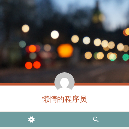
懒惰的程序员
WIDGETS
SEARCH