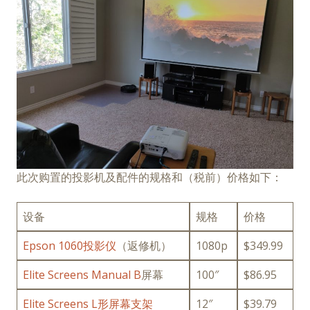
此次购置的投影机及配件的规格和（税前）价格如下：
设备
规格
价格
Epson 1060投影仪
（返修机）
1080p
$349.99
Elite Screens Manual B
屏幕
100″
$86.95
Elite Screens L形屏幕支架
12″
$39.79