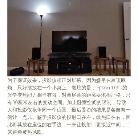
为了保证效果，投影仪须正对屏幕。因为嫌吊在屋顶麻
烦，只好摆放在一个小桌上。尴尬的是，Epson 1060的
光学变焦能力相当有限，对离屏幕的距离要求很严格，只
有30厘米左右的变动空间。加上卧室空间的限制，导致
人和投影仪竞争同一个位置。最后妥协的结果是各自向一
侧让一点儿。鉴于投影仪的投射口在左，散热口在右，因
此将其放在座位的右手边，一来让投射口更接近中间，二
来避免被热风吹。