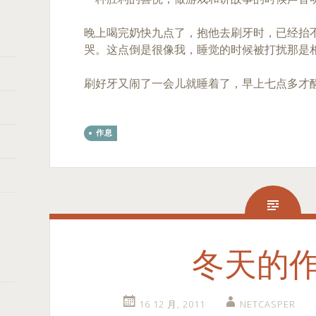
晚上喝完奶快九点了，抱他去刷牙时，已经抬
哭。这点倒是很像我，睡觉的时候被打扰那是
刷好牙又闹了一会儿就睡着了，早上七点多才
作息
冬天的
16 12 月, 2011
NETCASPER