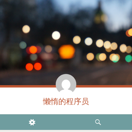
懒惰的程序员
WIDGETS
SEARCH