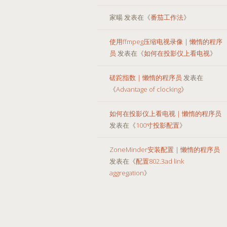
家暘
发表在《
番茄工作法
》
使用ffmpeg压缩电视录像 | 懒惰的程序
员
发表在《
如何在投影仪上看电视
》
磋跎指数 | 懒惰的程序员
发表在
《
Advantage of clocking
》
如何在投影仪上看电视 | 懒惰的程序员
发表在《
100寸投影配置
》
ZoneMinder安装配置 | 懒惰的程序员
发表在《
配置802.3ad link
aggregation
》